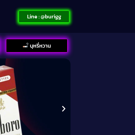
Line : @burigg
บุหรี่หวาน