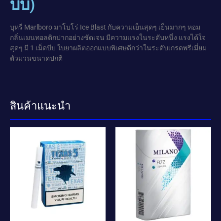
บีบ)
บุหรี่ Marlboro มาโบโร่ Ice Blast กับความเย็นสุดๆ เย็นมากๆ หอม
กลิ่นเมนทอลติกปากอย่างชัดเจน มีความแรงในระดับหนึ่ง แรงได้ใจ
สุดๆ มี 1 เม็ดบีบ ใบยาผลิตออกแบบพิเศษดีกว่าในระดับเกรดพรีเมี่ยม
ตัวมวนขนาดปกติ
สินค้าแนะนำ